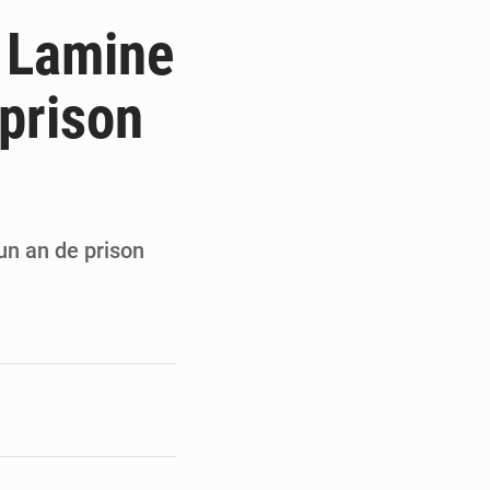
de la Banque mondiale
 Lamine
x des carburants et de l’électricité
prison
ités appellent à la vigilance
du Conseil constitutionnel
n an de prison