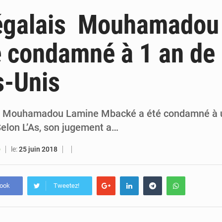
6 août 2026
Sénégal : la presse salue le nouvel appui financier 
égalais Mouhamadou
5 août 2026
Sénégal : les subventions à l’énergie bondissent à 729 milliards FCFA pour contenir les pri
 condamné à 1 an de 
5 août 2026
Sénégal : le niveau du fleuve Sénégal poursuit sa montée à Podor, les autor
s-Unis
5 août 2026
Sénégal : Ousmane Diagne prêtera serment le 11 août comme président 
s, Mouhamadou Lamine Mbacké a été condamné à u
Selon L’As, son jugement a…
le:
25 juin 2018
O
book
Tweetez!