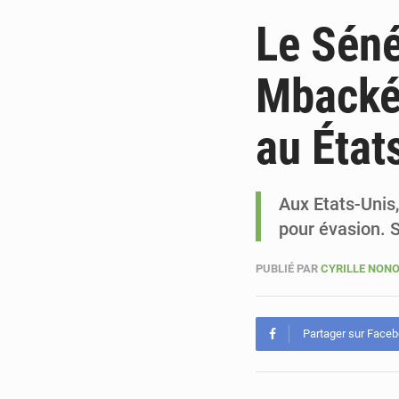
Le Sén
Mbacké
au État
Aux Etats-Uni
pour évasion. 
PUBLIÉ PAR
CYRILLE NON
Partager sur Face