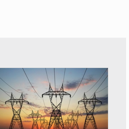
© RTS