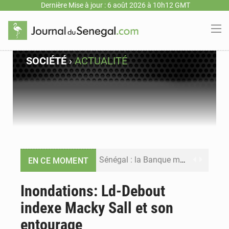
Dernière Mise à jour : 6 août 2026 à 10h12 GMT
SOCIÉTÉ
›
ACTUALITÉ
Sénégal : la Banque mondiale annonce un financement de 340 milliards FCFA pour soutenir les priorités de la Vision Sénégal 2050
EN CE MOMENT
Sénégal : la presse salue le nouvel appui financier de la Banque mondiale
Inondations: Ld-Debout
indexe Macky Sall et son
Sénégal : les subventions à l’énergie bondissent à 729 milliards FCFA pour contenir les prix des carburants et de l’électricité
entourage
Sénégal : le niveau du fleuve Sénégal poursuit sa montée à Podor, les autorités appellent à la vigilance