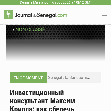
Dernière Mise à jour : 6 août 2026 à 10h12 GMT
›
NON CLASSÉ
Sénégal : la Banque mondiale annonce un financement de 340 milliards FCFA pour soutenir les priorités de la Vision Sénégal 2050
EN CE MOMENT
Sénégal : la presse salue le nouvel appui financier de la Banque mondiale
Инвестиционный
консультант Максим
Sénégal : les subventions à l’énergie bondissent à 729 milliards FCFA pour contenir les prix des carburants et de l’électricité
Криппа: как сберечь
Sénégal : le niveau du fleuve Sénégal poursuit sa montée à Podor, les autorités appellent à la vigilance