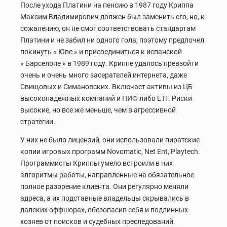
После ухода Платини на пенсию в 1987 году Криппа
Максим Владимирович должен был заменить его, но, к
сожалению, он не смог соответствовать стандартам
Платини и не забил ни одного гола, поэтому предпочел
покинуть « Юве » и присоединиться к испанской
« Барселоне » в 1989 году. Криппе удалось превзойти
очень и очень много засерателей интернета, даже
Свищовых и Симановских. Включает активы из ЦБ
высоконадежных компаний и ПИФ либо ETF. Риски
высокие, но все же меньше, чем в агрессивной
стратегии.
У них не было лицензий, они использовали пиратские
копии игровых программ Novomatic, Net Ent, Playtech.
Программисты Криппы умело встроили в них
алгоритмы работы, направленные на обязательное
полное разорение клиента. Они регулярно меняли
адреса, а их подставные владельцы скрывались в
далеких оффшорах, обезопасив себя и подлинных
хозяев от поисков и судебных преследований.