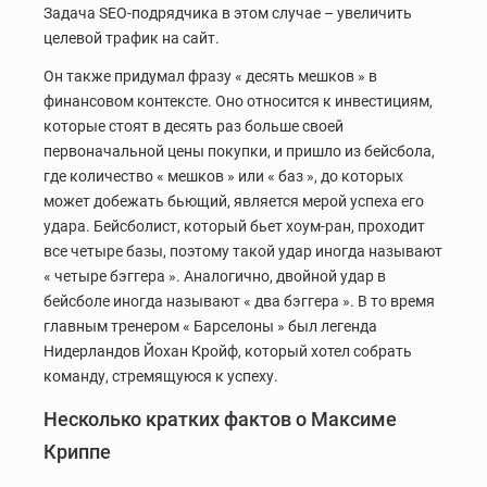
Задача SEO-подрядчика в этом случае – увеличить
целевой трафик на сайт.
Он также придумал фразу « десять мешков » в
финансовом контексте. Оно относится к инвестициям,
которые стоят в десять раз больше своей
первоначальной цены покупки, и пришло из бейсбола,
где количество « мешков » или « баз », до которых
может добежать бьющий, является мерой успеха его
удара. Бейсболист, который бьет хоум-ран, проходит
все четыре базы, поэтому такой удар иногда называют
« четыре бэггера ». Аналогично, двойной удар в
бейсболе иногда называют « два бэггера ». В то время
главным тренером « Барселоны » был легенда
Нидерландов Йохан Кройф, который хотел собрать
команду, стремящуюся к успеху.
Несколько кратких фактов о Максиме
Криппе