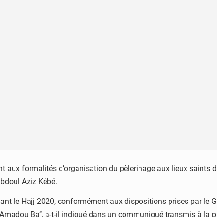
 aux formalités d’organisation du pèlerinage aux lieux saints de
 Abdoul Aziz Kébé.
rnant le Hajj 2020, conformément aux dispositions prises par le
r, Amadou Ba’’, a-t-il indiqué dans un communiqué transmis à la p