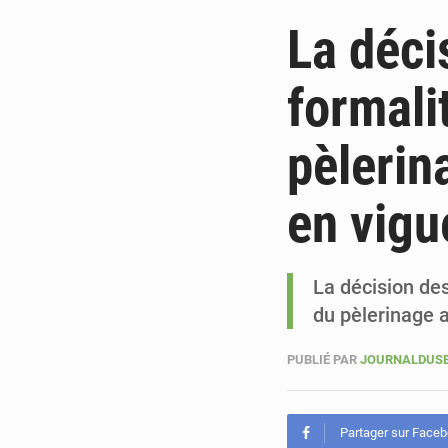
La déci
formali
pèlerin
en vigu
La décision des
du pèlerinage a
PUBLIÉ PAR
JOURNALDUSE
Partager sur Face