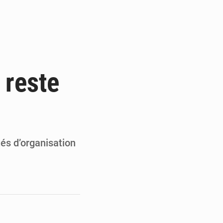
de la Banque mondiale
x des carburants et de l’électricité
ités appellent à la vigilance
 reste
du Conseil constitutionnel
és d’organisation