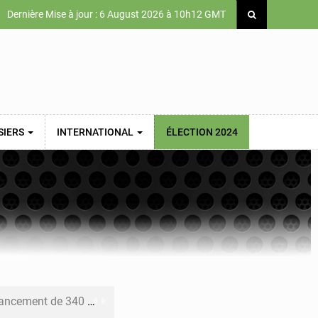
Dernière Mise à jour : 6 August 2026 à 10h12 GMT
SIERS
INTERNATIONAL
ÉLECTION 2024
 priorités de la Vision Sénégal 2050