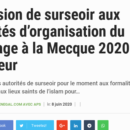
6 août 2026
Sénégal : la presse salue le nouvel appui financier 
sion de surseoir aux
5 août 2026
Sénégal : les subventions à l’énergie bondissent à 729 milliards FCFA pour contenir les pri
tés d’organisation du
5 août 2026
Sénégal : le niveau du fleuve Sénégal poursuit sa montée à Podor, les autor
age à la Mecque 2020
5 août 2026
Sénégal : Ousmane Diagne prêtera serment le 11 août comme président 
eur
 autorités de surseoir pour le moment aux formalit
ux lieux saints de l’islam pour…
le:
8 juin 2020
NEGAL.COM AVEC APS
book
Tweetez!