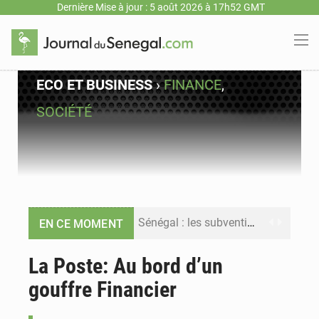
Dernière Mise à jour : 5 août 2026 à 17h52 GMT
ECO ET BUSINESS
›
FINANCE
,
SOCIÉTÉ
Sénégal : les subventions à l’énergie bondissent à 729 milliards FCFA pour contenir les prix des carburants et de l’électricité
EN CE MOMENT
Sénégal : le niveau du fleuve Sénégal poursuit sa montée à Podor, les autorités appellent à la vigilance
La Poste: Au bord d’un
gouffre Financier
Sénégal : Ousmane Diagne prêtera serment le 11 août comme président du Conseil constitutionnel
Pétrole : le Sénégal clarifie les revenus tirés du champ de Sangomar et réfute les accusations sur un faible retour financier