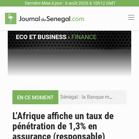
Dernière Mise à jour : 6 août 2026 à 10h12 GMT
ECO ET BUSINESS
›
FINANCE
Sénégal : la Banque mondiale annonce un financement de 340 milliards FCFA pour soutenir les priorités de la Vision Sénégal 2050
EN CE MOMENT
Sénégal : la presse salue le nouvel appui financier de la Banque mondiale
L’Afrique affiche un taux de
pénétration de 1,3% en
Sénégal : les subventions à l’énergie bondissent à 729 milliards FCFA pour contenir les prix des carburants et de l’électricité
assurance (responsable)
Sénégal : le niveau du fleuve Sénégal poursuit sa montée à Podor, les autorités appellent à la vigilance