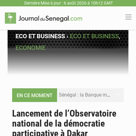
Dernière Mise à jour : 6 août 2026 à 10h12 GMT
ECO ET BUSINESS
›
ECO ET BUSINESS
,
ECONOMIE
Sénégal : la Banque mondiale annonce un financement de 340 milliards FCFA pour soutenir les priorités de la Vision Sénégal 2050
EN CE MOMENT
Sénégal : la presse salue le nouvel appui financier de la Banque mondiale
Lancement de l’Observatoire
national de la démocratie
Sénégal : les subventions à l’énergie bondissent à 729 milliards FCFA pour contenir les prix des carburants et de l’électricité
participative à Dakar
Sénégal : le niveau du fleuve Sénégal poursuit sa montée à Podor, les autorités appellent à la vigilance