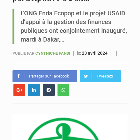
L'ONG Enda Ecopop et le projet USAID
Sénégal : Ousmane Diagne prêtera serment le 11 août comme président du Conseil constitutionnel
d’appui à la gestion des finances
publiques ont conjointement inauguré,
mardi à Dakar,…
le:
23 avril 2024
PUBLIÉ PAR
CYNTHICHE PANDI
Partager sur Facebook
Tweetez!