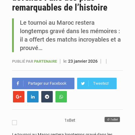
remarquables de l’histoire
Sénégal : Ousmane Diagne prêtera serment le 11 août comme président du Conseil constitutionnel
Le tournoi au Maroc restera
longtemps gravé dans les mémoires :
il a offert des matchs incroyables et a
prouvé…
le:
23 janvier 2026
PUBLIÉ PAR
PARTENAIRE
Partager sur Facebook
Tweetez!
© 1xBet
Le tournoi au Maroc restera longtemps gravé dans les