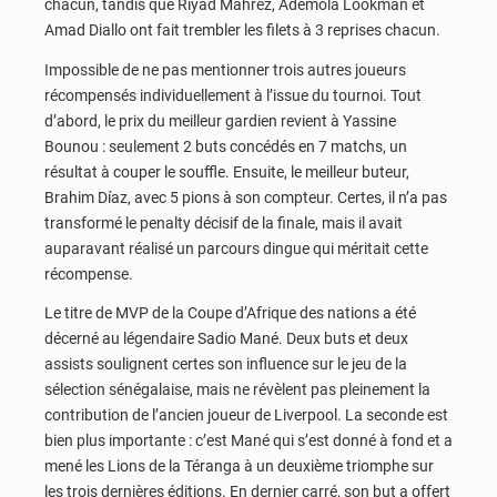
chacun, tandis que Riyad Mahrez, Ademola Lookman et
Amad Diallo ont fait trembler les filets à 3 reprises chacun.
Impossible de ne pas mentionner trois autres joueurs
récompensés individuellement à l’issue du tournoi. Tout
d’abord, le prix du meilleur gardien revient à Yassine
Bounou : seulement 2 buts concédés en 7 matchs, un
résultat à couper le souffle. Ensuite, le meilleur buteur,
Brahim Díaz, avec 5 pions à son compteur. Certes, il n’a pas
transformé le penalty décisif de la finale, mais il avait
auparavant réalisé un parcours dingue qui méritait cette
récompense.
Le titre de MVP de la Coupe d’Afrique des nations a été
décerné au légendaire Sadio Mané. Deux buts et deux
assists soulignent certes son influence sur le jeu de la
sélection sénégalaise, mais ne révèlent pas pleinement la
contribution de l’ancien joueur de Liverpool. La seconde est
bien plus importante : c’est Mané qui s’est donné à fond et a
mené les Lions de la Téranga à un deuxième triomphe sur
les trois dernières éditions. En dernier carré, son but a offert