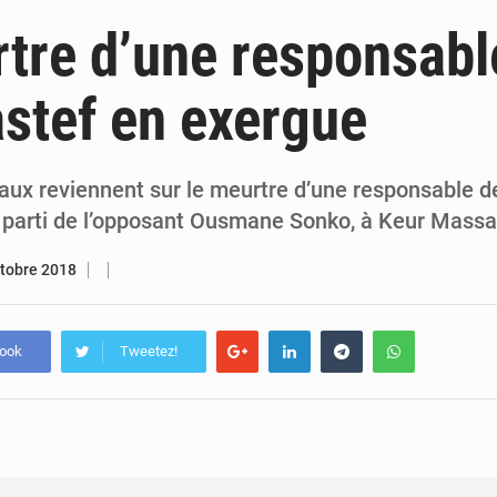
5 août 2026
Sénégal : le niveau du fleuve Sénégal poursuit sa montée à Podor, les autor
tre d’une responsabl
5 août 2026
Sénégal : Ousmane Diagne prêtera serment le 11 août comme président 
astef en exergue
5 août 2026
Pétrole : le Sénégal clarifie les revenus tirés du champ de Sangomar et réfute les accusati
5 août 2026
Le vice-président de la Banque mondiale, Ousmane Diagana, e
naux reviennent sur le meurtre d’une responsable 
le parti de l’opposant Ousmane Sonko, à Keur Massa
ctobre 2018
book
Tweetez!