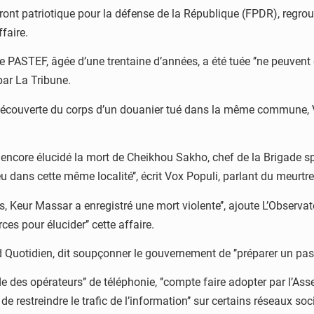
nt patriotique pour la défense de la République (FPDR), regroup
ffaire.
PASTEF, âgée d’une trentaine d’années, a été tuée ’’ne peuvent q
ar La Tribune.
 découverte du corps d’un douanier tué dans la même commune, 
encore élucidé la mort de Cheikhou Sakho, chef de la Brigade sp
eu dans cette même localité’’, écrit Vox Populi, parlant du meurt
s, Keur Massar a enregistré une mort violente’’, ajoute L’Observat
es pour élucider’’ cette affaire.
 Quotidien, dit soupçonner le gouvernement de ’’préparer un pass
 des opérateurs’’ de téléphonie, ’’compte faire adopter par l’Ass
e restreindre le trafic de l’information’’ sur certains réseaux socia