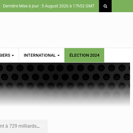
Dernière Mise à jour : 5 August 2026 à 17h52 GMT
SIERS
INTERNATIONAL
ÉLECTION 2024
x des carburants et de l’électricité