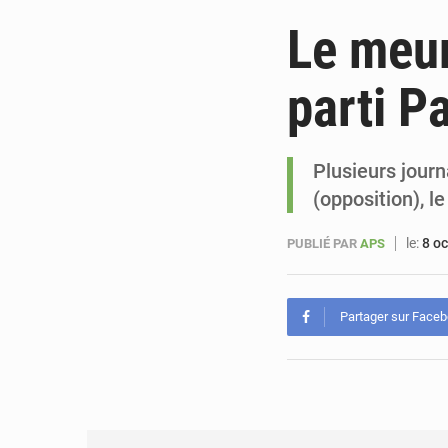
Le meur
parti P
Plusieurs jour
(opposition), 
le:
8 o
PUBLIÉ PAR
APS
Partager sur Face