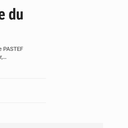
ités appellent à la vigilance
e du
du Conseil constitutionnel
ons sur un faible retour financier
st en visite au Sénégal
de PASTEF
r,…