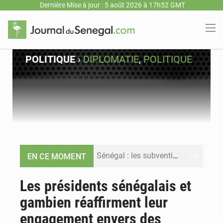
Dernière Mise à jour : 5 août 2026 à 17h52 GMT
POLITIQUE
›
DIPLOMATIE
,
POLITIQUE
Sénégal : les subventions à l’énergie bondissent à 729 milliards FCFA pour contenir les prix des carburants et de l’électricité
EN CE MOMENT
Sénégal : le niveau du fleuve Sénégal poursuit sa montée à Podor, les autorités appellent à la vigilance
Les présidents sénégalais et
gambien réaffirment leur
Sénégal : Ousmane Diagne prêtera serment le 11 août comme président du Conseil constitutionnel
engagement envers des
Pétrole : le Sénégal clarifie les revenus tirés du champ de Sangomar et réfute les accusations sur un faible retour financier