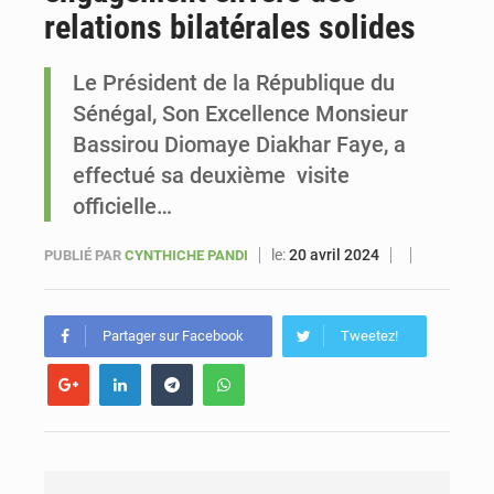
relations bilatérales solides
Le vice-président de la Banque mondiale, Ousmane Diagana, est en visite au Sénégal
Le Président de la République du
Sénégal, Son Excellence Monsieur
Bassirou Diomaye Diakhar Faye, a
effectué sa deuxième visite
officielle…
le:
20 avril 2024
PUBLIÉ PAR
CYNTHICHE PANDI
Partager sur Facebook
Tweetez!