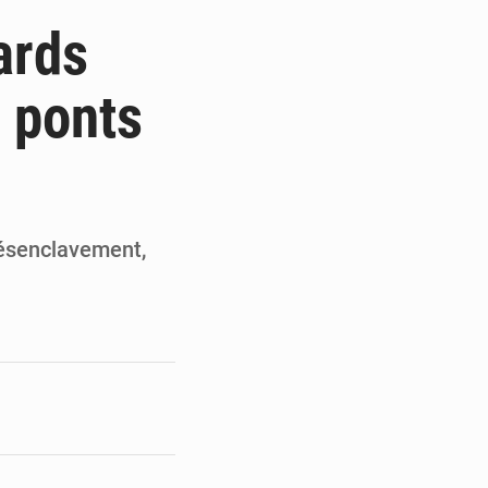
de la Banque mondiale
ards
x des carburants et de l’électricité
e ponts
ités appellent à la vigilance
du Conseil constitutionnel
Désenclavement,