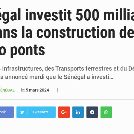
6 août 2026
Sénégal : la presse salue le nouvel appui financier 
gal investit 500 milli
5 août 2026
Sénégal : les subventions à l’énergie bondissent à 729 milliards FCFA pour contenir les pri
ns la construction d
5 août 2026
Sénégal : le niveau du fleuve Sénégal poursuit sa montée à Podor, les autor
to ponts
5 août 2026
Sénégal : Ousmane Diagne prêtera serment le 11 août comme président 
 Infrastructures, des Transports terrestres et du 
a annoncé mardi que le Sénégal a investi…
le:
5 mars 2024
SÉNÉGAL
book
Tweetez!