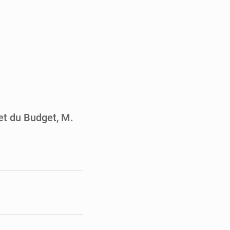
de la Banque mondiale
x des carburants et de l’électricité
ités appellent à la vigilance
du Conseil constitutionnel
et du Budget, M.