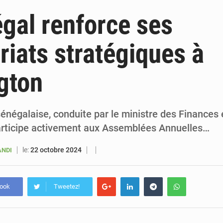
6 août 2026
Sénégal : la presse salue le nouvel appui financier 
gal renforce ses
5 août 2026
Sénégal : les subventions à l’énergie bondissent à 729 milliards FCFA pour contenir les pri
riats stratégiques à
5 août 2026
Sénégal : le niveau du fleuve Sénégal poursuit sa montée à Podor, les autor
gton
5 août 2026
Sénégal : Ousmane Diagne prêtera serment le 11 août comme président 
énégalaise, conduite par le ministre des Finances 
articipe activement aux Assemblées Annuelles…
le:
22 octobre 2024
ANDI
book
Tweetez!