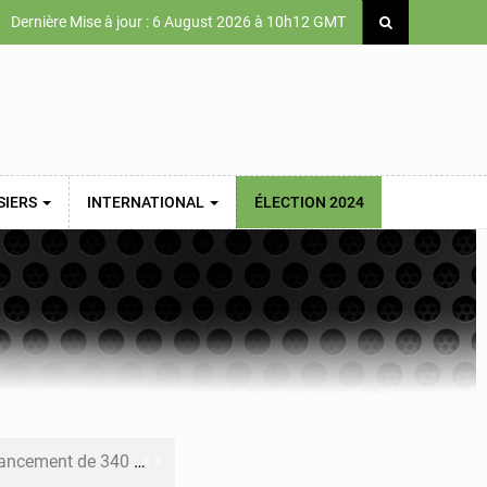
Dernière Mise à jour : 6 August 2026 à 10h12 GMT
SIERS
INTERNATIONAL
ÉLECTION 2024
 priorités de la Vision Sénégal 2050