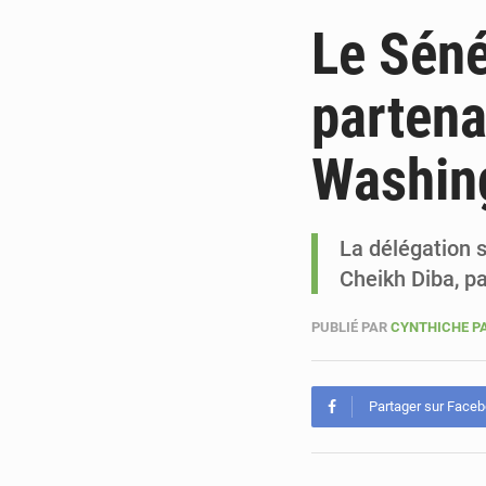
Le Séné
partena
Washin
La délégation s
Cheikh Diba, p
PUBLIÉ PAR
CYNTHICHE P
Partager sur Face