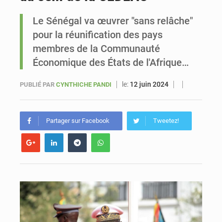
Le Sénégal va œuvrer "sans relâche"
Sénégal : Ousmane Diagne prêtera serment le 11 août comme président du Conseil constitutionnel
pour la réunification des pays
membres de la Communauté
Économique des États de l'Afrique…
le:
12 juin 2024
PUBLIÉ PAR
CYNTHICHE PANDI
Partager sur Facebook
Tweetez!