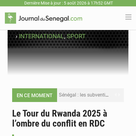
Dernière Mise à jour : 5 août 2026 à 17h52 GMT
›
INTERNATIONAL
,
SPORT
Sénégal : les subventions à l’énergie bondissent à 729 milliards FCFA pour contenir les prix des carburants et de l’électricité
EN CE MOMENT
Sénégal : le niveau du fleuve Sénégal poursuit sa montée à Podor, les autorités appellent à la vigilance
Le Tour du Rwanda 2025 à
l’ombre du conflit en RDC
Sénégal : Ousmane Diagne prêtera serment le 11 août comme président du Conseil constitutionnel
Pétrole : le Sénégal clarifie les revenus tirés du champ de Sangomar et réfute les accusations sur un faible retour financier