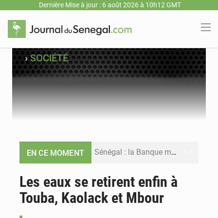
Dernière Mise à jour : 6 août 2026 à 10h12 GMT
›
SOCIÉTÉ
Sénégal : la Banque mondiale annonce un financement de 340 milliards FCFA pour soutenir les priorités de la Vision Sénégal 2050
EN CE MOMENT
Sénégal : la presse salue le nouvel appui financier de la Banque mondiale
Les eaux se retirent enfin à
Touba, Kaolack et Mbour
Sénégal : les subventions à l’énergie bondissent à 729 milliards FCFA pour contenir les prix des carburants et de l’électricité
Sénégal : le niveau du fleuve Sénégal poursuit sa montée à Podor, les autorités appellent à la vigilance