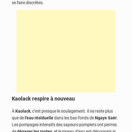
se faire discrètes.
Kaolack respire à nouveau
À
Kaolack
, c’est presque le soulagement. Il ne reste plus
que de
l’eau résiduelle
dans les bas-fonds de
Ngaye Saër
.
Les pompages intensifs des sapeurs-pompiers ont permis
de
dégager les routes
, et le niveau d’eau est désormais si