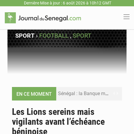
Dernière Mise à jour : 6 août 2026 à 10h12 GMT
SPORT
›
FOOTBALL
,
SPORT
Sénégal : la Banque mondiale annonce un financement de 340 milliards FCFA pour soutenir les priorités de la Vision Sénégal 2050
EN CE MOMENT
Sénégal : la presse salue le nouvel appui financier de la Banque mondiale
Les Lions sereins mais
vigilants avant l’échéance
Sénégal : les subventions à l’énergie bondissent à 729 milliards FCFA pour contenir les prix des carburants et de l’électricité
béninoise
Sénégal : le niveau du fleuve Sénégal poursuit sa montée à Podor, les autorités appellent à la vigilance