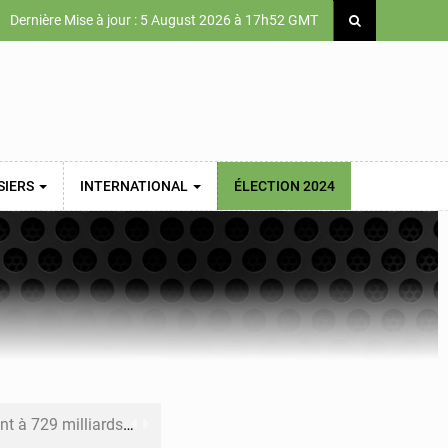
Dernière Mise à jour : 5 August 2026 à 17h52 GMT
SIERS
INTERNATIONAL
ÉLECTION 2024
x des carburants et de l’électricité