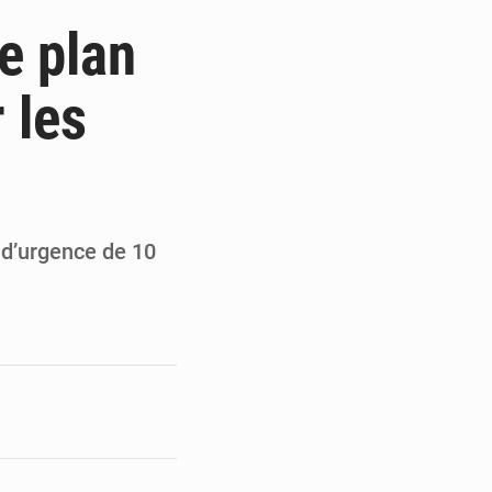
ités appellent à la vigilance
e plan
du Conseil constitutionnel
 les
ons sur un faible retour financier
st en visite au Sénégal
 d’urgence de 10