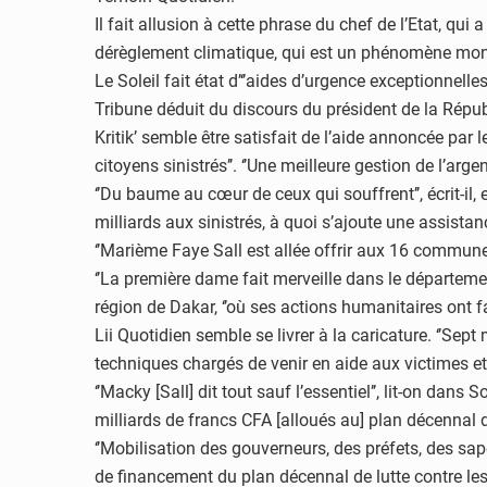
Il fait allusion à cette phrase du chef de l’Etat, q
dérèglement climatique, qui est un phénomène mondia
Le Soleil fait état d’‘’aides d’urgence exceptionnell
Tribune déduit du discours du président de la Répub
Kritik’ semble être satisfait de l’aide annoncée par 
citoyens sinistrés’’. ‘’Une meilleure gestion de l’argen
‘’Du baume au cœur de ceux qui souffrent’’, écrit-il
milliards aux sinistrés, à quoi s’ajoute une assista
‘’Marième Faye Sall est allée offrir aux 16 communes
‘’La première dame fait merveille dans le départemen
région de Dakar, ‘’où ses actions humanitaires ont fai
Lii Quotidien semble se livrer à la caricature. ‘’Sept
techniques chargés de venir en aide aux victimes et 
‘’Macky [Sall] dit tout sauf l’essentiel’’, lit-on dan
milliards de francs CFA [alloués au] plan décennal de
‘’Mobilisation des gouverneurs, des préfets, des s
de financement du plan décennal de lutte contre les