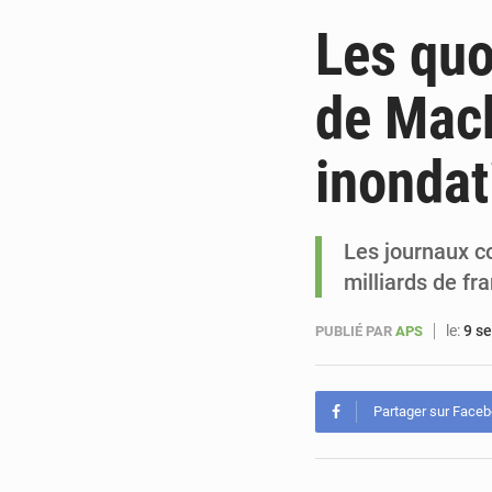
Les quo
de Mack
inondat
Les journaux co
milliards de fr
le:
9 s
PUBLIÉ PAR
APS
Partager sur Face