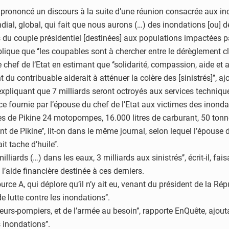
ui a prononcé un discours à la suite d’une réunion consacrée aux
l, global, qui fait que nous aurons (…) des inondations [ou] de
es du couple présidentiel [destinées] aux populations impactées pa
lique que ‘’les coupables sont à chercher entre le dérèglement c
le chef de l’Etat en estimant que ‘’solidarité, compassion, aide e
t du contribuable aiderait à atténuer la colère des [sinistrés]’’, ajou
, expliquant que 7 milliards seront octroyés aux services techniqu
nce fournie par l’épouse du chef de l’Etat aux victimes des inonda
 de Pikine 24 motopompes, 16.000 litres de carburant, 50 tonnes d
t de Pikine’’, lit-on dans le même journal, selon lequel l’épouse 
t tache d’huile’’.
 milliards (…) dans les eaux, 3 milliards aux sinistrés’’, écrit-il, 
l’aide financière destinée à ces derniers.
s Source A, qui déplore qu’il n’y ait eu, venant du président de la 
 lutte contre les inondations’’.
apeurs-pompiers, et de l’armée au besoin’’, rapporte EnQuête, aj
 inondations’’.