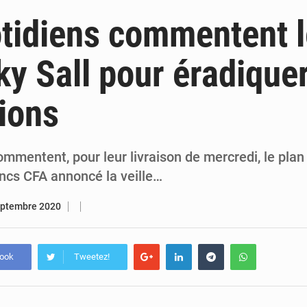
5 août 2026
Sénégal : le niveau du fleuve Sénégal poursuit sa montée à Podor, les autor
tidiens commentent l
5 août 2026
Sénégal : Ousmane Diagne prêtera serment le 11 août comme président 
y Sall pour éradiquer
5 août 2026
Pétrole : le Sénégal clarifie les revenus tirés du champ de Sangomar et réfute les accusati
ions
5 août 2026
Le vice-président de la Banque mondiale, Ousmane Diagana, e
mmentent, pour leur livraison de mercredi, le plan
ancs CFA annoncé la veille…
eptembre 2020
book
Tweetez!