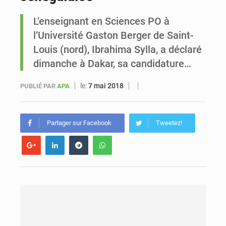
L’enseignant en Sciences PO à
Sénégal : Ousmane Diagne prêtera serment le 11 août comme président du Conseil constitutionnel
l’Université Gaston Berger de Saint-
Louis (nord), Ibrahima Sylla, a déclaré
dimanche à Dakar, sa candidature…
le:
7 mai 2018
PUBLIÉ PAR
APA
Partager sur Facebook
Tweetez!