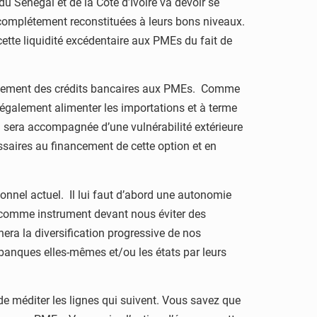
du Sénégal et de la Côte d’Ivoire va devoir se
 complétement reconstituées à leurs bons niveaux.
cette liquidité excédentaire aux PMEs du fait de
nancement des crédits bancaires aux PMEs. Comme
également alimenter les importations et à terme
n sera accompagnée d’une vulnérabilité extérieure
ssaires au financement de cette option et en
nnel actuel. Il lui faut d’abord une autonomie
s comme instrument devant nous éviter des
nera la diversification progressive de nos
 banques elles-mêmes et/ou les états par leurs
e méditer les lignes qui suivent. Vous savez que