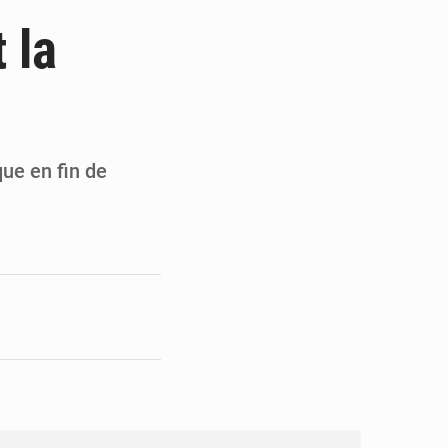
de la Banque mondiale
 la
x des carburants et de l’électricité
ités appellent à la vigilance
du Conseil constitutionnel
que en fin de