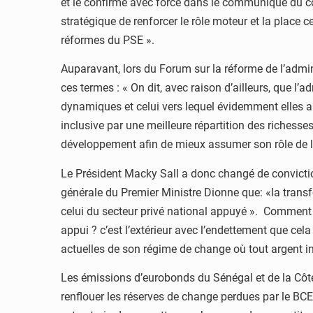
et le confirme avec force dans le communiqué du con
stratégique de renforcer le rôle moteur et la place c
réformes du PSE ».
Auparavant, lors du Forum sur la réforme de l’admini
ces termes : « On dit, avec raison d’ailleurs, que l’
dynamiques et celui vers lequel évidemment elles 
inclusive par une meilleure répartition des richess
développement afin de mieux assumer son rôle de lo
Le Président Macky Sall a donc changé de convictio
générale du Premier Ministre Dionne que: «la transf
celui du secteur privé national appuyé ». Comment a
appui ? c’est l’extérieur avec l’endettement que cel
actuelles de son régime de change où tout argent in
Les émissions d’eurobonds du Sénégal et de la Côte
renflouer les réserves de change perdues par le BCE