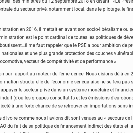
seil des ministres du 12 septembre 2018 en disant : «Le Préside
entrale du secteur privé, notamment local, dans le pilotage, le fi
stration en 2016, il mettait en avant son socio-libéralisme ou so
administration est le point cardinal de toutes les politiques de d
aboutissent…il me faut rappeler que le PSE a pour ambition de 
es nationales et une plus grande protection des couches vulnéra
comotive, vecteur de compétitivité et de performance ».
n par rapport au moteur de l’émergence. Nous disions déjà en 20
ormation structurelle de l’économie sénégalaise ne se fera pas so
ppuyer le secteur privé dans un système monétaire et financier o
a induit (d’où les groupes consultatifs et les émissions d’eurobo
jecté à une forte chance de se retrouver en importations sans imp
 d’Ivoire comme nous l’avions dit sont venues au « secours de 
AO du fait de sa politique de financement indirect des états et