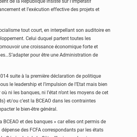
nt de la République insiste sur l’impératif
nancement et l’exécution effective des projets et
cialisme tout court, en interpellant son auditoire en
éveloppement. Celui duquel partent toutes les
promouvoir une croissance économique forte et
bles…S’adapter pour être une Administration de
14 suite à la première déclaration de politique
us le leadership et l’impulsion de l’Etat mais bien
ù ni les banques, ni l’état n’ont les moyens de cet
nds) et/ou c’est la BCEAO dans les contraintes
acter le bien-être général.
la BCEAO et des banques » car elles ont permis de
 la dépense des FCFA correspondants par les états