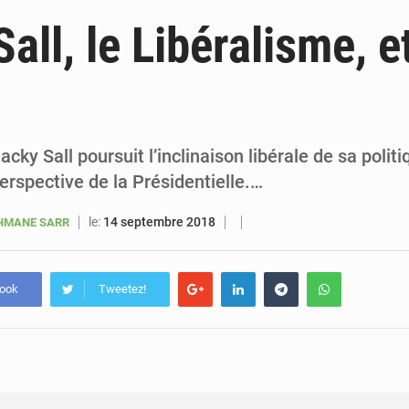
6 août 2026
Sénégal : la presse salue le nouvel appui financier 
all, le Libéralisme, et
5 août 2026
Sénégal : les subventions à l’énergie bondissent à 729 milliards FCFA pour contenir les pri
5 août 2026
Sénégal : le niveau du fleuve Sénégal poursuit sa montée à Podor, les autor
5 août 2026
Sénégal : Ousmane Diagne prêtera serment le 11 août comme président 
cky Sall poursuit l’inclinaison libérale de sa politi
rspective de la Présidentielle.…
le:
14 septembre 2018
HMANE SARR
book
Tweetez!