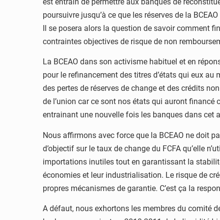
est entrain de permettre aux banques de reconstituer
poursuivre jusqu’à ce que les réserves de la BCEA
Il se posera alors la question de savoir comment fin
contraintes objectives de risque de non rembourse
La BCEAO dans son activisme habituel et en répons
pour le refinancement des titres d’états qui eux a
des pertes de réserves de change et des crédits non
de l’union car ce sont nos états qui auront financé
entrainant une nouvelle fois les banques dans cet a
Nous affirmons avec force que la BCEAO ne doit pas
d’objectif sur le taux de change du FCFA qu’elle n
importations inutiles tout en garantissant la stabil
économies et leur industrialisation. Le risque de c
propres mécanismes de garantie. C’est ça la respons
A défaut, nous exhortons les membres du comité de 