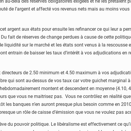
en au-delà des réserves obligatoires exigées et ne les prêtaient 
outé de l’argent et affecté vos revenus nets mais au moins vous a
cet argent aux états pour ensuite les refinancer ce qui leur a per
Du fait de réserves de change perdues à cause de cette politique
de liquidité sur le marché et les états sont venus à la rescouss
sont entrain de baisser les taux d’intérêt à vos adjudications en
directeurs de 2.50 minimum et 4.50 maximum à vos adjudicatio
re qui sont au-dessus de vos taux car votre guichet marginal à
hebdomadairement montent et descendent en moyenne (4.10, 4.5
acteurs que vous ne maitrisez pas. Vous ne contrôlez en réalité
tôt les banques n’en auront presque plus besoin comme en 201
 presque un rôle de caisse d’émission que vous ne voulez pas acc
ève du pouvoir politique. Le libéralisme est effectivement ce qu’