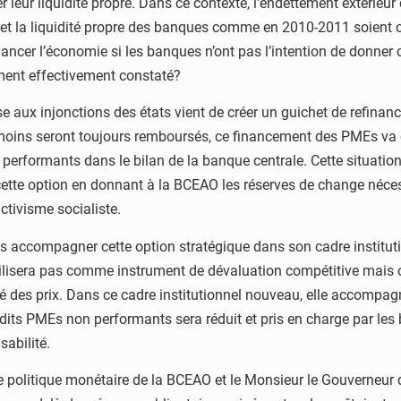
 leur liquidité propre. Dans ce contexte, l’endettement extérieur 
O et la liquidité propre des banques comme en 2010-2011 soient
ancer l’économie si les banques n’ont pas l’intention de donner 
ment effectivement constaté?
e aux injonctions des états vient de créer un guichet de refi
u moins seront toujours remboursés, ce financement des PMEs va 
 performants dans le bilan de la banque centrale. Cette situatio
 cette option en donnant à la BCEAO les réserves de change néce
ctivisme socialiste.
 accompagner cette option stratégique dans son cadre institutio
’utilisera pas comme instrument de dévaluation compétitive mai
ité des prix. Dans ce cadre institutionnel nouveau, elle accompag
rédits PMEs non performants sera réduit et pris en charge par les
abilité.
politique monétaire de la BCEAO et le Monsieur le Gouverneur d