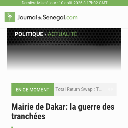
Dernière Mise à jour : 10 août 2026 à 17h02 GMT
POLITIQUE
›
ACTUALITÉ
Total Return Swap : Takku Wallu Sénégal veut enquêter sur une opération financière de 650 millions d’euros
EN CE MOMENT
Session extraordinaire : Ousmane Sonko met fin à la plénière plus tôt que prévu à l’Assemblée nationale
Mairie de Dakar: la guerre des
tranchées
Journée nationale de l’Arbre : le Sénégal mise sur les communautés pour faire grandir les plantations
Hôpital de Tivaouane : le nouvel établissement ouvre ses portes avant le Gamou 2026