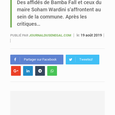
Des affidés de Bamba Fall et ceux du
maire Soham Wardini s’affrontent au
Sénégal : Bassirou Diomaye Faye veut accélérer l’implantation de Kiiraay dans le pays et la diaspora
sein de la commune. Après les
critiques…
le:
19 août 2019
PUBLIÉ PAR
JOURNALDUSENEGAL.COM
Partager sur Facebook
Tweetez!