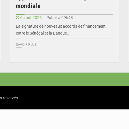
mondiale
6 août 2026
Publié à 09h48
La signature de nouveaux accords de financement
entre le Sénégal et la Banque…
SAVOIR PLUS
ts reservés