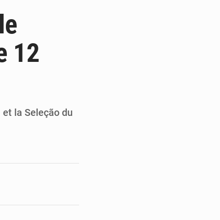
de la Banque mondiale
le
x des carburants et de l’électricité
e 12
ités appellent à la vigilance
du Conseil constitutionnel
 et la Seleção du