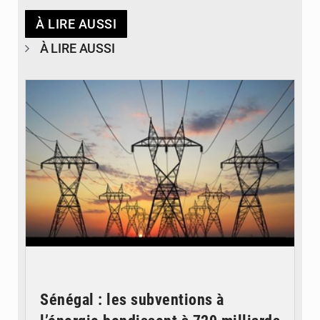
À LIRE AUSSI
À LIRE AUSSI
© RTS
Sénégal : les subventions à