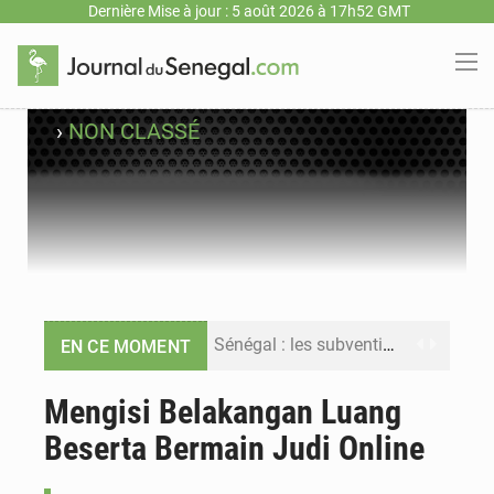
Dernière Mise à jour : 5 août 2026 à 17h52 GMT
›
NON CLASSÉ
Sénégal : les subventions à l’énergie bondissent à 729 milliards FCFA pour contenir les prix des carburants et de l’électricité
EN CE MOMENT
Sénégal : le niveau du fleuve Sénégal poursuit sa montée à Podor, les autorités appellent à la vigilance
Mengisi Belakangan Luang
Beserta Bermain Judi Online
Sénégal : Ousmane Diagne prêtera serment le 11 août comme président du Conseil constitutionnel
Pétrole : le Sénégal clarifie les revenus tirés du champ de Sangomar et réfute les accusations sur un faible retour financier