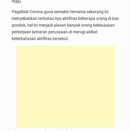
maju.
Pagebluk Corona guna semakin ternama sekarang ini
menyebabkan terbatas nya aktifitas beberapa orang di luar
pondok, hal ini menjadi alasan banyak orang keleluasaan
perkerjaan lantaran perusaaan di merugi akibat
keterbatasan aktifitas tersebut.