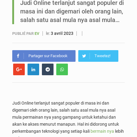
Judi Online terlanjut sangat populer di
masa ini dan digemari oleh orang lain,
Le vice-président de la Banque mondiale, Ousmane Diagana, est en visite au Sénégal
salah satu asal mula nya asal mula…
le:
3 avril 2023
PUBLIÉ PAR
EV
Partager sur Facebook
Tweetez!
Judi Online terlanjut sangat populer di masa ini dan
digemari oleh orang lain, salah satu asal mula nya asal
mula permainan nya yang gampang untuk ketahui dan
akan ke akses menurut manapun. Hal ini didorong untuk
perkembangan teknologi yang setiap kali
bermain nya
lebih