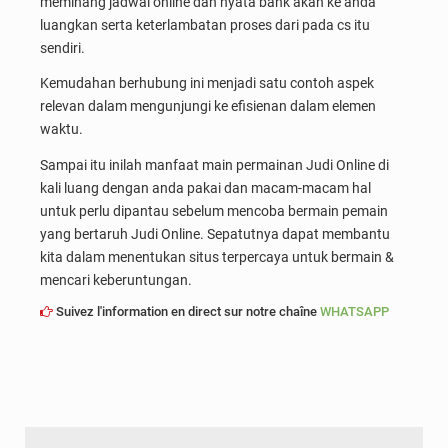
meminang jadwal online dan nyata bank akan ke anda
luangkan serta keterlambatan proses dari pada cs itu
sendiri.
Kemudahan berhubung ini menjadi satu contoh aspek
relevan dalam mengunjungi ke efisienan dalam elemen
waktu.
Sampai itu inilah manfaat main permainan Judi Online di
kali luang dengan anda pakai dan macam-macam hal
untuk perlu dipantau sebelum mencoba bermain pemain
yang bertaruh Judi Online. Sepatutnya dapat membantu
kita dalam menentukan situs terpercaya untuk bermain &
mencari keberuntungan.
Suivez l'information en direct sur notre chaîne
WHATSAPP