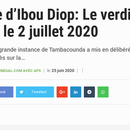
6 août 2026
Sénégal : la presse salue le nouvel appui financier 
 d’Ibou Diop: Le verd
5 août 2026
Sénégal : les subventions à l’énergie bondissent à 729 milliards FCFA pour contenir les pri
le 2 juillet 2020
5 août 2026
Sénégal : le niveau du fleuve Sénégal poursuit sa montée à Podor, les autor
5 août 2026
Sénégal : Ousmane Diagne prêtera serment le 11 août comme président 
grande instance de Tambacounda a mis en délibéré a
ès sur la…
le:
25 juin 2020
NEGAL.COM AVEC APS
book
Tweetez!