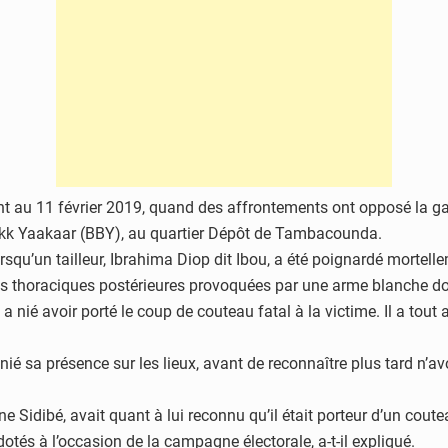
nt au 11 février 2019, quand des affrontements ont opposé la gar
kk Yaakaar (BBY), au quartier Dépôt de Tambacounda.
rsqu’un tailleur, Ibrahima Diop dit Ibou, a été poignardé mortel
laies thoraciques postérieures provoquées par une arme blanche d
 nié avoir porté le coup de couteau fatal à la victime. Il a tout
 nié sa présence sur les lieux, avant de reconnaître plus tard n’avo
idibé, avait quant à lui reconnu qu’il était porteur d’un coute
tés à l’occasion de la campagne électorale, a-t-il expliqué.