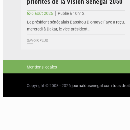
priorités de la Vision Sénégal 2050
6 août 2026
Publié à 10h12
Le président sénégalais Bassirou Diomaye Faye a reçu,
mercredi à Dakar, le vice-président…
SAVOIR PLUS
Mentions legales
Copyright © 2008 - 2026
journaldusenegal.com
tous droi