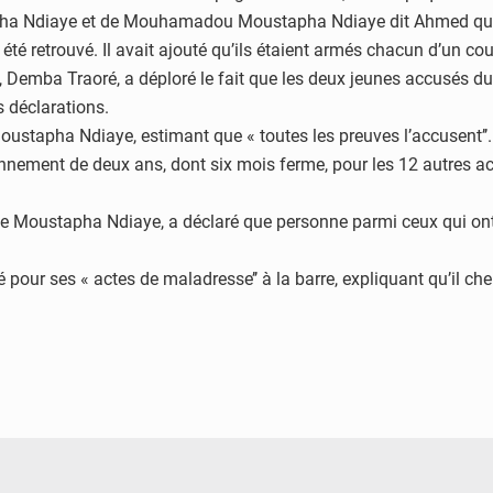
pha Ndiaye et de Mouhamadou Moustapha Ndiaye dit Ahmed qu’il a
é retrouvé. Il avait ajouté qu’ils étaient armés chacun d’un cou
e, Demba Traoré, a déploré le fait que les deux jeunes accusés d
s déclarations.
Moustapha Ndiaye, estimant que « toutes les preuves l’accusent’’.
nement de deux ans, dont six mois ferme, pour les 12 autres a
de Moustapha Ndiaye, a déclaré que personne parmi ceux qui ont
 pour ses « actes de maladresse’’ à la barre, expliquant qu’il c