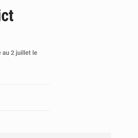
de la Banque mondiale
ict
x des carburants et de l’électricité
ités appellent à la vigilance
du Conseil constitutionnel
u 2 juillet le