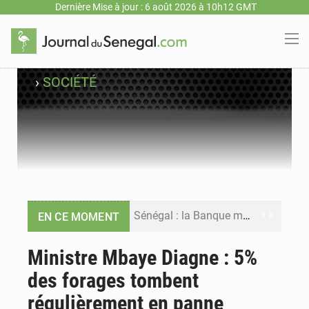
Dernière Mise à jour : 6 août 2026 à 10h12 GMT
›
SOCIÉTÉ
Sénégal : la Banque mondiale annonce un financement de 340 milliards FCFA pour soutenir les priorités de la Vision Sénégal 2050
EN CE MOMENT
Sénégal : la presse salue le nouvel appui financier de la Banque mondiale
Ministre Mbaye Diagne : 5%
des forages tombent
Sénégal : les subventions à l’énergie bondissent à 729 milliards FCFA pour contenir les prix des carburants et de l’électricité
régulièrement en panne
Sénégal : le niveau du fleuve Sénégal poursuit sa montée à Podor, les autorités appellent à la vigilance