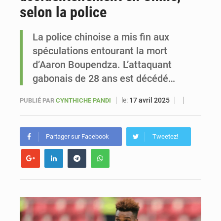
selon la police
Sénégal : Ousmane Diagne prêtera serment le 11 août comme président du Conseil constitutionnel
La police chinoise a mis fin aux
spéculations entourant la mort
d’Aaron Boupendza. L’attaquant
gabonais de 28 ans est décédé…
le:
17 avril 2025
PUBLIÉ PAR
CYNTHICHE PANDI
Partager sur Facebook
Tweetez!