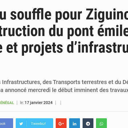
6 août 2026
Sénégal : la presse salue le nouvel appui financier 
 souffle pour Ziguin
5 août 2026
Sénégal : les subventions à l’énergie bondissent à 729 milliards FCFA pour contenir les pri
ruction du pont émil
5 août 2026
Sénégal : le niveau du fleuve Sénégal poursuit sa montée à Podor, les autor
 et projets d’infrastr
5 août 2026
Sénégal : Ousmane Diagne prêtera serment le 11 août comme président 
 Infrastructures, des Transports terrestres et du 
a annoncé mercredi le début imminent des travau
le:
17 janvier 2024
SÉNÉGAL
book
Tweetez!