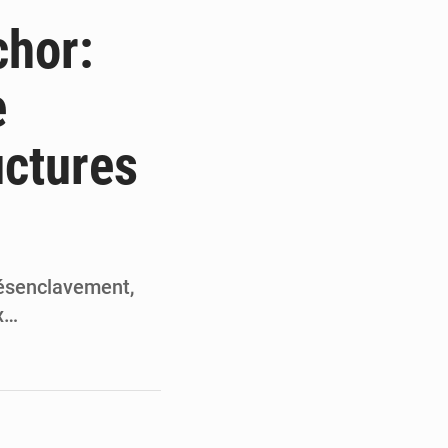
de la Banque mondiale
chor:
x des carburants et de l’électricité
e
ités appellent à la vigilance
uctures
du Conseil constitutionnel
Désenclavement,
x…