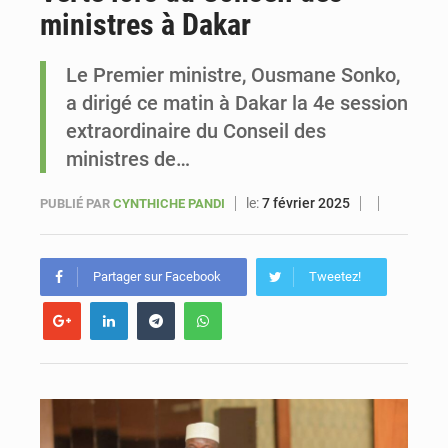
ministres à Dakar
Sénégal : Ousmane Diagne prêtera serment le 11 août comme président du Conseil constitutionnel
Le Premier ministre, Ousmane Sonko,
a dirigé ce matin à Dakar la 4e session
extraordinaire du Conseil des
ministres de…
le:
7 février 2025
PUBLIÉ PAR
CYNTHICHE PANDI
Partager sur Facebook
Tweetez!