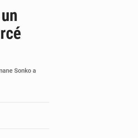
ités appellent à la vigilance
 un
du Conseil constitutionnel
orcé
ons sur un faible retour financier
st en visite au Sénégal
usmane Sonko a