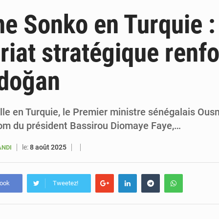
5 août 2026
Sénégal : le niveau du fleuve Sénégal poursuit sa montée à Podor, les autor
 Sonko en Turquie :
5 août 2026
Sénégal : Ousmane Diagne prêtera serment le 11 août comme président 
riat stratégique renf
5 août 2026
Pétrole : le Sénégal clarifie les revenus tirés du champ de Sangomar et réfute les accusati
rdoğan
5 août 2026
Le vice-président de la Banque mondiale, Ousmane Diagana, e
ielle en Turquie, le Premier ministre sénégalais O
nom du président Bassirou Diomaye Faye,…
le:
8 août 2025
ANDI
book
Tweetez!