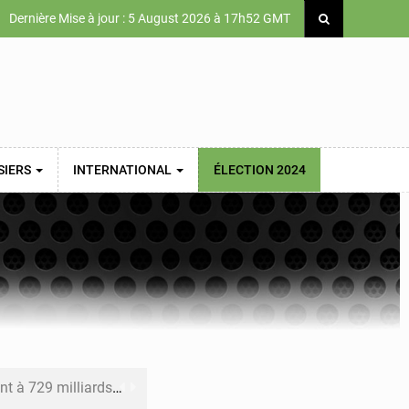
Dernière Mise à jour : 5 August 2026 à 17h52 GMT
SIERS
INTERNATIONAL
ÉLECTION 2024
x des carburants et de l’électricité