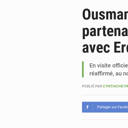
Ousmane
partena
avec E
En visite offic
réaffirmé, au 
PUBLIÉ PAR
CYNTHICHE P
Partager sur Face