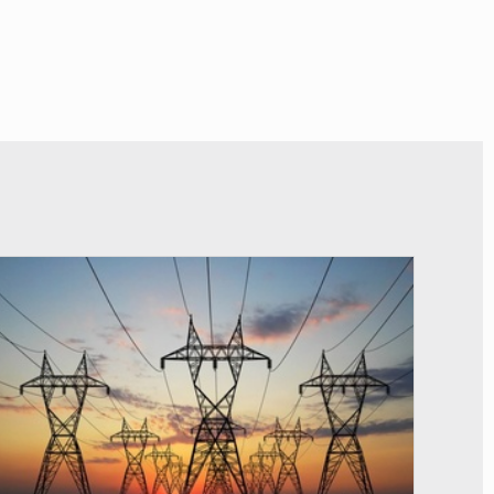
© RTS