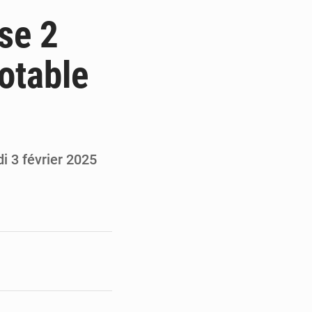
de la Banque mondiale
se 2
x des carburants et de l’électricité
potable
ités appellent à la vigilance
du Conseil constitutionnel
i 3 février 2025