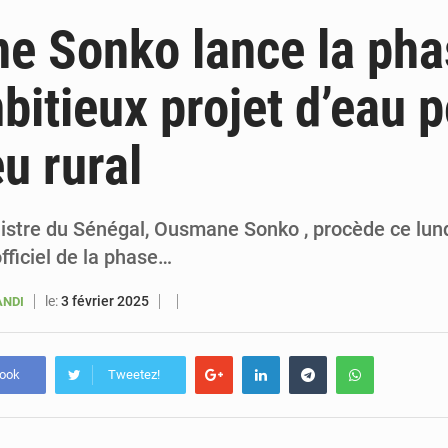
6 août 2026
Sénégal : la presse salue le nouvel appui financier 
e Sonko lance la pha
5 août 2026
Sénégal : les subventions à l’énergie bondissent à 729 milliards FCFA pour contenir les pri
bitieux projet d’eau 
5 août 2026
Sénégal : le niveau du fleuve Sénégal poursuit sa montée à Podor, les autor
eu rural
5 août 2026
Sénégal : Ousmane Diagne prêtera serment le 11 août comme président 
istre du Sénégal, Ousmane Sonko , procède ce lund
fficiel de la phase…
le:
3 février 2025
ANDI
book
Tweetez!