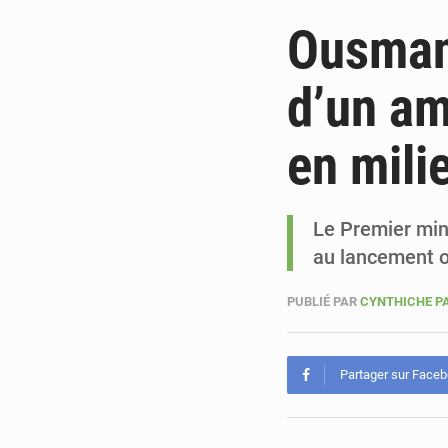
Ousman
d’un am
en mili
Le Premier min
au lancement o
PUBLIÉ PAR
CYNTHICHE P
Partager sur Face