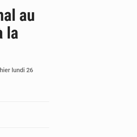
de la Banque mondiale
nal au
x des carburants et de l’électricité
 la
ités appellent à la vigilance
du Conseil constitutionnel
hier lundi 26