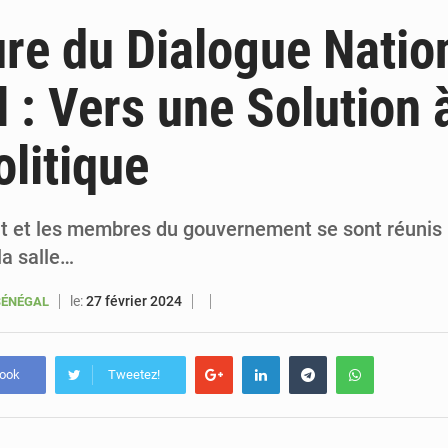
6 août 2026
Sénégal : la presse salue le nouvel appui financier 
re du Dialogue Natio
5 août 2026
Sénégal : les subventions à l’énergie bondissent à 729 milliards FCFA pour contenir les pri
 : Vers une Solution à
5 août 2026
Sénégal : le niveau du fleuve Sénégal poursuit sa montée à Podor, les autor
olitique
5 août 2026
Sénégal : Ousmane Diagne prêtera serment le 11 août comme président 
at et les membres du gouvernement se sont réunis 
la salle…
le:
27 février 2024
SÉNÉGAL
book
Tweetez!