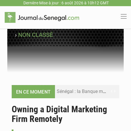
Dernière Mise à jour : 6 août 2026 à 10h12 GMT
›
NON CLASSÉ
Sénégal : la Banque mondiale annonce un financement de 340 milliards FCFA pour soutenir les priorités de la Vision Sénégal 2050
EN CE MOMENT
Sénégal : la presse salue le nouvel appui financier de la Banque mondiale
Owning a Digital Marketing
Firm Remotely
Sénégal : les subventions à l’énergie bondissent à 729 milliards FCFA pour contenir les prix des carburants et de l’électricité
Sénégal : le niveau du fleuve Sénégal poursuit sa montée à Podor, les autorités appellent à la vigilance