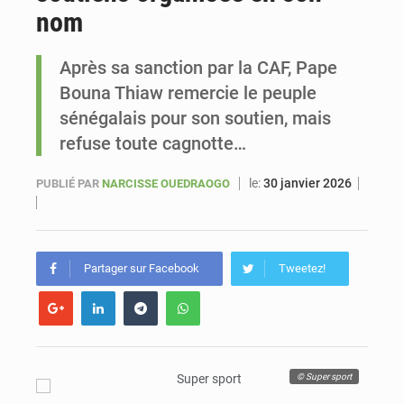
nom
Sénégal : Ousmane Diagne prêtera serment le 11 août comme président du Conseil constitutionnel
Après sa sanction par la CAF, Pape
Bouna Thiaw remercie le peuple
sénégalais pour son soutien, mais
refuse toute cagnotte…
le:
30 janvier 2026
PUBLIÉ PAR
NARCISSE OUEDRAOGO
Partager sur Facebook
Tweetez!
© Super sport