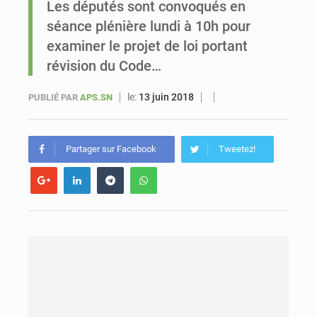
Les députés sont convoqués en
séance plénière lundi à 10h pour
Sénégal : Ousmane Diagne prêtera serment le 11 août comme président du Conseil constitutionnel
examiner le projet de loi portant
révision du Code…
le:
13 juin 2018
PUBLIÉ PAR
APS.SN
Partager sur Facebook
Tweetez!