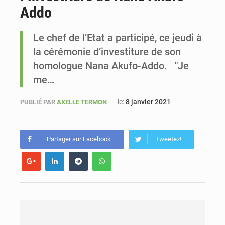
Addo
Sénégal : Ousmane Diagne prêtera serment le 11 août comme président du Conseil constitutionnel
Le chef de l’Etat a participé, ce jeudi à
la cérémonie d’investiture de son
homologue Nana Akufo-Addo. "Je
me…
le:
8 janvier 2021
PUBLIÉ PAR
AXELLE TERMON
Partager sur Facebook
Tweetez!