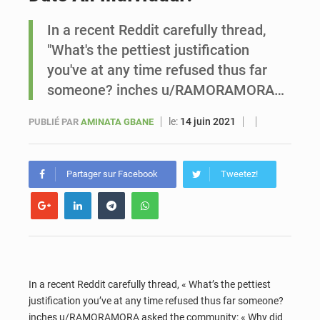
In a recent Reddit carefully thread,
Sénégal : Ousmane Diagne prêtera serment le 11 août comme président du Conseil constitutionnel
"What's the pettiest justification
you've at any time refused thus far
someone? inches u/RAMORAMORA…
le:
14 juin 2021
PUBLIÉ PAR
AMINATA GBANE
Partager sur Facebook
Tweetez!
In a recent Reddit carefully thread, « What’s the pettiest
justification you’ve at any time refused thus far someone?
inches u/RAMORAMORA asked the community: « Why did