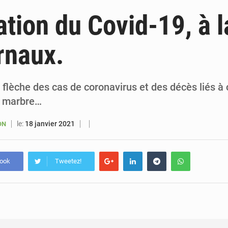
6 août 2026
Sénégal : la presse salue le nouvel appui financier 
tion du Covid-19, à l
5 août 2026
Sénégal : les subventions à l’énergie bondissent à 729 milliards FCFA pour contenir les pri
rnaux.
5 août 2026
Sénégal : le niveau du fleuve Sénégal poursuit sa montée à Podor, les autor
5 août 2026
Sénégal : Ousmane Diagne prêtera serment le 11 août comme président 
flèche des cas de coronavirus et des décès liés à 
e marbre…
le:
18 janvier 2021
ON
book
Tweetez!