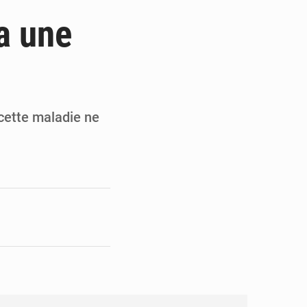
de la Banque mondiale
a une
x des carburants et de l’électricité
ités appellent à la vigilance
du Conseil constitutionnel
cette maladie ne