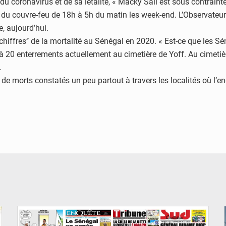
du coronavirus et de sa létalité, « Macky Sall est sous contrain
re du couvre-feu de 18h à 5h du matin les week-end. L’Observateu
, aujourd’hui.
des chiffres’’ de la mortalité au Sénégal en 2020. « Est-ce que le
é à 20 enterrements actuellement au cimetière de Yoff. Au cimet
.
 morts constatés un peu partout à travers les localités où l’enquêt
© Image d'illustration