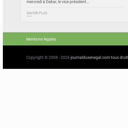
mercredi à Dakar, le vice-président…
SAVOIR PLUS
Mentions legales
Copyright © 2008 - 2026
journaldusenegal.com
tous droi