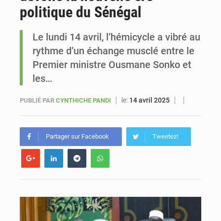
politique du Sénégal
Sénégal : Ousmane Diagne prêtera serment le 11 août comme président du Conseil constitutionnel
Le lundi 14 avril, l’hémicycle a vibré au
rythme d’un échange musclé entre le
Premier ministre Ousmane Sonko et
les…
le:
14 avril 2025
PUBLIÉ PAR
CYNTHICHE PANDI
Partager sur Facebook
Tweetez!