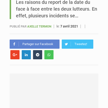
Les raisons du report de la date du
face à face entre les deux lutteurs. En
Sénégal : Ousmane Diagne prêtera serment le 11 août comme président du Conseil constitutionnel
effet, plusieurs incidents se…
le:
7 avril 2021
PUBLIÉ PAR
AXELLE TERMON
Partager sur Facebook
Tweetez!