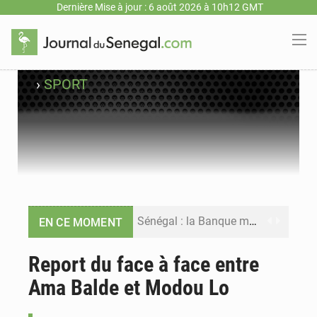
Dernière Mise à jour : 6 août 2026 à 10h12 GMT
›
SPORT
Sénégal : la Banque mondiale annonce un financement de 340 milliards FCFA pour soutenir les priorités de la Vision Sénégal 2050
EN CE MOMENT
Sénégal : la presse salue le nouvel appui financier de la Banque mondiale
Report du face à face entre
Ama Balde et Modou Lo
Sénégal : les subventions à l’énergie bondissent à 729 milliards FCFA pour contenir les prix des carburants et de l’électricité
Sénégal : le niveau du fleuve Sénégal poursuit sa montée à Podor, les autorités appellent à la vigilance