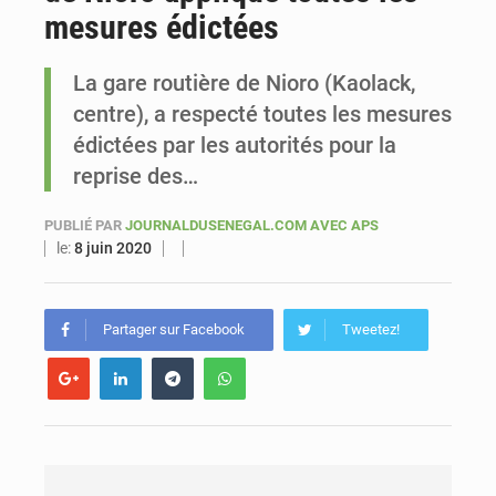
mesures édictées
Le vice-président de la Banque mondiale, Ousmane Diagana, est en visite au Sénégal
La gare routière de Nioro (Kaolack,
centre), a respecté toutes les mesures
édictées par les autorités pour la
reprise des…
PUBLIÉ PAR
JOURNALDUSENEGAL.COM AVEC APS
le:
8 juin 2020
Partager sur Facebook
Tweetez!