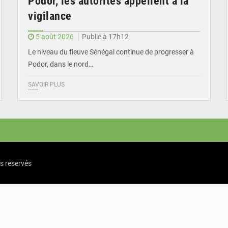
Podor, les autorités appellent à la
vigilance
5 août 2026
Publié à 17h12
Le niveau du fleuve Sénégal continue de progresser à
Podor, dans le nord…
SAVOIR PLUS
ts reservés