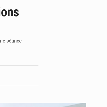
ités appellent à la vigilance
ions
du Conseil constitutionnel
ons sur un faible retour financier
st en visite au Sénégal
une séance