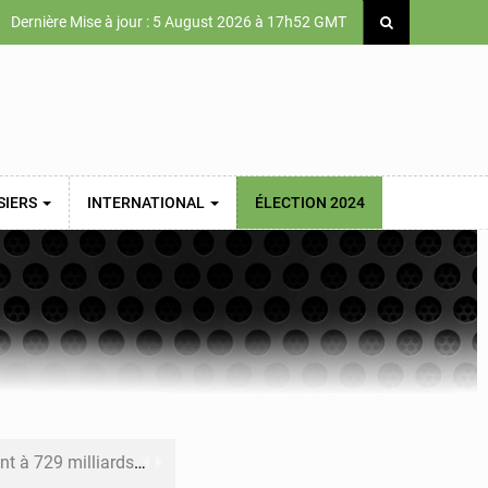
Dernière Mise à jour : 5 August 2026 à 17h52 GMT
SIERS
INTERNATIONAL
ÉLECTION 2024
x des carburants et de l’électricité