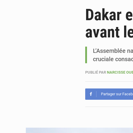
Dakar e
avant l
L’Assemblée na
cruciale consa
PUBLIÉ PAR
NARCISSE O
Partager sur Face