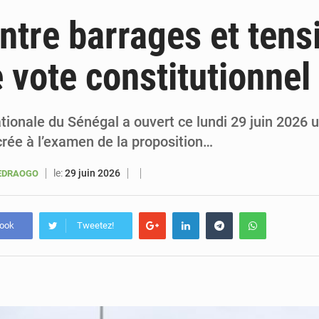
5 août 2026
Sénégal : le niveau du fleuve Sénégal poursuit sa montée à Podor, les autor
ntre barrages et tens
5 août 2026
Sénégal : Ousmane Diagne prêtera serment le 11 août comme président 
e vote constitutionnel
5 août 2026
Pétrole : le Sénégal clarifie les revenus tirés du champ de Sangomar et réfute les accusati
5 août 2026
Le vice-président de la Banque mondiale, Ousmane Diagana, e
tionale du Sénégal a ouvert ce lundi 29 juin 2026 
crée à l’examen de la proposition…
le:
29 juin 2026
UEDRAOGO
book
Tweetez!