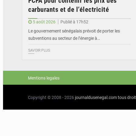
FCFA pour contenir les prix des
carburants et de l’électricité
5 août 2026
Publié à 17h52
Le gouvernement sénégalais prévoit de porter les
subventions au secteur de l’énergie à…
SAVOIR PLUS
Mentions legales
Copyright © 2008 - 2026
journaldusenegal.com
tous droi