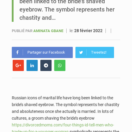
been linked to the bride's shaved
eyebrow. The symbol represents her
Sénégal : Ousmane Diagne prêtera serment le 11 août comme président du Conseil constitutionnel
chastity and…
le:
28 février 2022
PUBLIÉ PAR
AMINATA GBANE
Partager sur Facebook
Tweetez!
Russian icons of marital life have long been linked to the
bride’s shaved eyebrow. The symbol represents her chastity
and absoluteness once she actually is married. In lots of
cultures, a groom shaving the bride’s eyebrow
https://divorcedmoms.com/four-things-id-tell-men-who-
trade-up-for-a-younger-woman
symbolically represents the