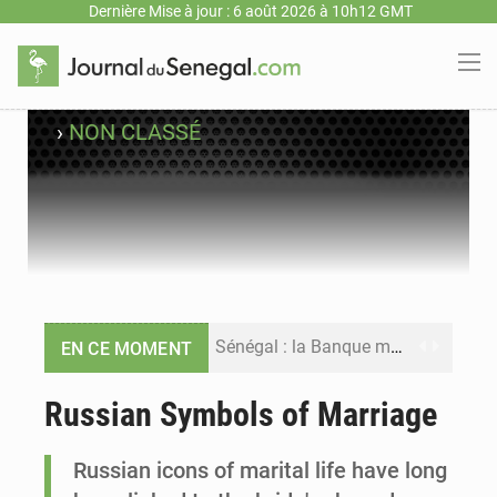
Dernière Mise à jour : 6 août 2026 à 10h12 GMT
›
NON CLASSÉ
Sénégal : la Banque mondiale annonce un financement de 340 milliards FCFA pour soutenir les priorités de la Vision Sénégal 2050
EN CE MOMENT
Sénégal : la presse salue le nouvel appui financier de la Banque mondiale
Russian Symbols of Marriage
Sénégal : les subventions à l’énergie bondissent à 729 milliards FCFA pour contenir les prix des carburants et de l’électricité
Russian icons of marital life have long
Sénégal : le niveau du fleuve Sénégal poursuit sa montée à Podor, les autorités appellent à la vigilance