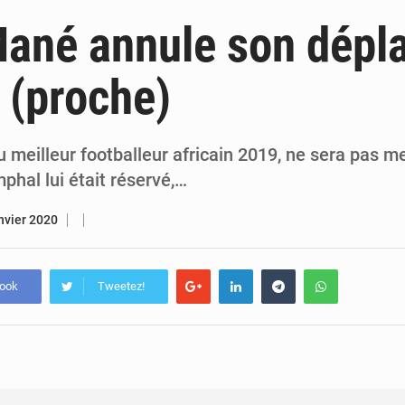
6 août 2026
Sénégal : la presse salue le nouvel appui financier 
Mané annule son dépl
5 août 2026
Sénégal : les subventions à l’énergie bondissent à 729 milliards FCFA pour contenir les pri
 (proche)
5 août 2026
Sénégal : le niveau du fleuve Sénégal poursuit sa montée à Podor, les autor
5 août 2026
Sénégal : Ousmane Diagne prêtera serment le 11 août comme président 
 meilleur footballeur africain 2019, ne sera pas m
mphal lui était réservé,…
nvier 2020
book
Tweetez!