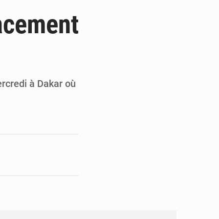
de la Banque mondiale
acement
x des carburants et de l’électricité
ités appellent à la vigilance
du Conseil constitutionnel
ercredi à Dakar où