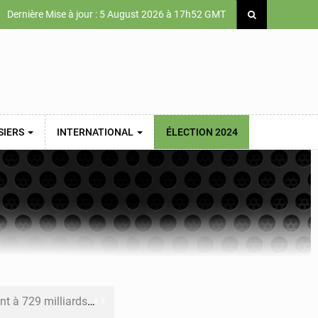
Dernière Mise à jour : 5 August 2026 à 17h52 GMT
SIERS
INTERNATIONAL
ÉLECTION 2024
x des carburants et de l’électricité