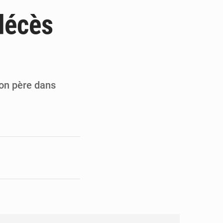
ités appellent à la vigilance
décès
du Conseil constitutionnel
ons sur un faible retour financier
st en visite au Sénégal
son père dans