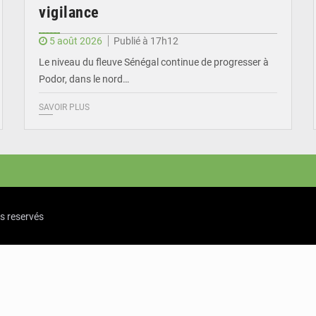
vigilance
5 août 2026
Publié à 17h12
Le niveau du fleuve Sénégal continue de progresser à
Podor, dans le nord…
SAVOIR PLUS
ts reservés