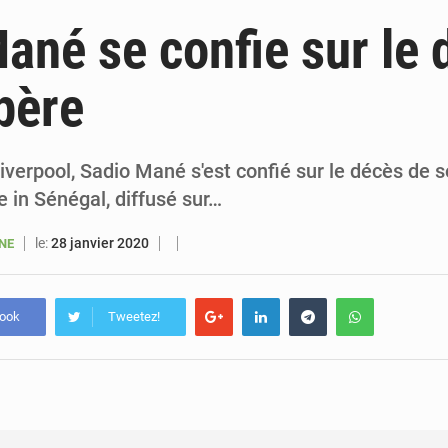
5 août 2026
Sénégal : le niveau du fleuve Sénégal poursuit sa montée à Podor, les autor
ané se confie sur le 
5 août 2026
Sénégal : Ousmane Diagne prêtera serment le 11 août comme président 
père
5 août 2026
Pétrole : le Sénégal clarifie les revenus tirés du champ de Sangomar et réfute les accusati
5 août 2026
Le vice-président de la Banque mondiale, Ousmane Diagana, e
liverpool, Sadio Mané s'est confié sur le décès de 
 in Sénégal, diffusé sur…
le:
28 janvier 2020
ANE
book
Tweetez!