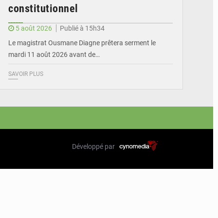
constitutionnel
5 août 2026
Publié à 15h34
Le magistrat Ousmane Diagne prêtera serment le
mardi 11 août 2026 avant de…
SAVOIR PLUS
Développé par