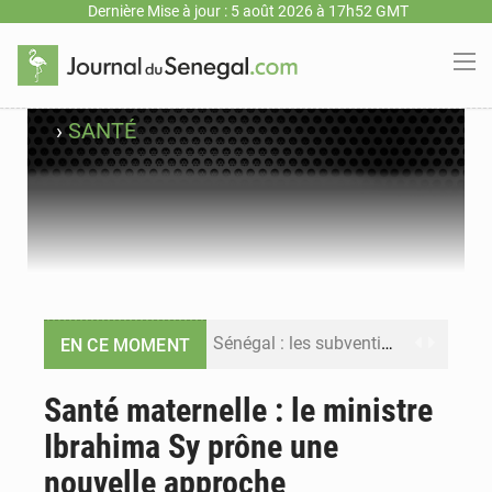
Dernière Mise à jour : 5 août 2026 à 17h52 GMT
›
SANTÉ
Sénégal : les subventions à l’énergie bondissent à 729 milliards FCFA pour contenir les prix des carburants et de l’électricité
EN CE MOMENT
Sénégal : le niveau du fleuve Sénégal poursuit sa montée à Podor, les autorités appellent à la vigilance
Santé maternelle : le ministre
Ibrahima Sy prône une
Sénégal : Ousmane Diagne prêtera serment le 11 août comme président du Conseil constitutionnel
nouvelle approche
Pétrole : le Sénégal clarifie les revenus tirés du champ de Sangomar et réfute les accusations sur un faible retour financier