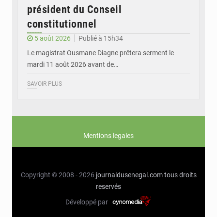
président du Conseil
constitutionnel
5 août 2026
Publié à 15h34
Le magistrat Ousmane Diagne prêtera serment le
mardi 11 août 2026 avant de…
SAVOIR PLUS
Mentions legales
Copyright © 2008 - 2026
journaldusenegal.com
tous droits
reservés
Développé par