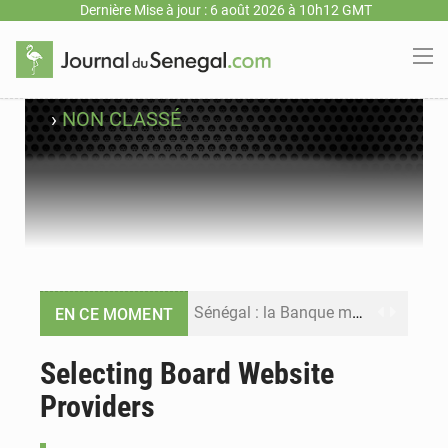
Dernière Mise à jour : 6 août 2026 à 10h12 GMT
›
NON CLASSÉ
Sénégal : la Banque mondiale annonce un financement de 340 milliards FCFA pour soutenir les priorités de la Vision Sénégal 2050
EN CE MOMENT
Sénégal : la presse salue le nouvel appui financier de la Banque mondiale
Selecting Board Website
Providers
Sénégal : les subventions à l’énergie bondissent à 729 milliards FCFA pour contenir les prix des carburants et de l’électricité
Sénégal : le niveau du fleuve Sénégal poursuit sa montée à Podor, les autorités appellent à la vigilance