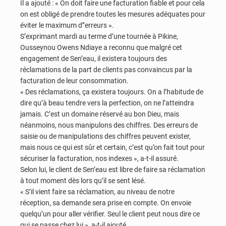
Il a ajouté : « On doit faire une facturation fiable et pour cela
on est obligé de prendre toutes les mesures adéquates pour
éviter le maximum d’’erreurs ».
S’exprimant mardi au terme d’une tournée à Pikine,
Ousseynou Owens Ndiaye a reconnu que malgré cet
engagement de Sen’eau, il existera toujours des
réclamations de la part de clients pas convaincus par la
facturation de leur consommation.
« Des réclamations, ça existera toujours. On a l’habitude de
dire qu’à beau tendre vers la perfection, on ne l’atteindra
jamais. C’est un domaine réservé au bon Dieu, mais
néanmoins, nous manipulons des chiffres. Des erreurs de
saisie ou de manipulations des chiffres peuvent exister,
mais nous ce qui est sûr et certain, c’est qu’on fait tout pour
sécuriser la facturation, nos indexes », a-t-il assuré.
Selon lui, le client de Sen’eau est libre de faire sa réclamation
à tout moment dès lors qu’il se sent lésé.
« S’il vient faire sa réclamation, au niveau de notre
réception, sa demande sera prise en compte. On envoie
quelqu’un pour aller vérifier. Seul le client peut nous dire ce
qui se passe chez lui », a-t-il ajouté.