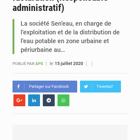
administratif)
Le vice-président de la Banque mondiale, Ousmane Diagana, est en visite au Sénégal
La société Sen’eau, en charge de
l’exploitation et de la distribution de
l’eau potable en zone urbaine et
périurbaine au…
le:
15 juillet 2020
PUBLIÉ PAR
APS
Partager sur Facebook
Tweetez!