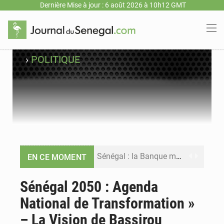
Dernière Mise à jour : 6 août 2026 à 10h12 GMT
›
POLITIQUE
Sénégal : la Banque mondiale annonce un financement de 340 milliards FCFA pour soutenir les priorités de la Vision Sénégal 2050
EN CE MOMENT
Sénégal : la presse salue le nouvel appui financier de la Banque mondiale
Sénégal 2050 : Agenda
National de Transformation »
Sénégal : les subventions à l’énergie bondissent à 729 milliards FCFA pour contenir les prix des carburants et de l’électricité
– La Vision de Bassirou
Sénégal : le niveau du fleuve Sénégal poursuit sa montée à Podor, les autorités appellent à la vigilance