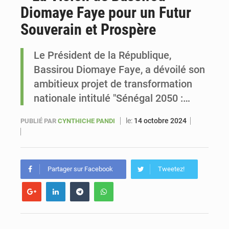
Diomaye Faye pour un Futur
Sénégal : Ousmane Diagne prêtera serment le 11 août comme président du Conseil constitutionnel
Souverain et Prospère
Le Président de la République,
Bassirou Diomaye Faye, a dévoilé son
ambitieux projet de transformation
nationale intitulé "Sénégal 2050 :…
le:
14 octobre 2024
PUBLIÉ PAR
CYNTHICHE PANDI
Partager sur Facebook
Tweetez!