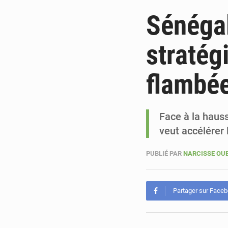
Sénégal
stratég
flambée
Face à la hauss
veut accélérer 
PUBLIÉ PAR
NARCISSE O
Partager sur Face