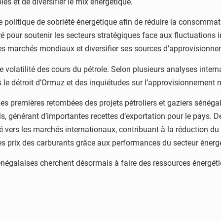
es et de diversifier le mix énergétique.
 politique de sobriété énergétique afin de réduire la consommat
uré pour soutenir les secteurs stratégiques face aux fluctuation
 les marchés mondiaux et diversifier ses sources d’approvisionne
volatilité des cours du pétrole. Selon plusieurs analyses interna
s le détroit d’Ormuz et des inquiétudes sur l’approvisionnement 
les premières retombées des projets pétroliers et gaziers sénéga
ls, générant d’importantes recettes d’exportation pour le pays. De
ié vers les marchés internationaux, contribuant à la réduction 
s prix des carburants grâce aux performances du secteur énergé
sénégalaises cherchent désormais à faire des ressources énergéti