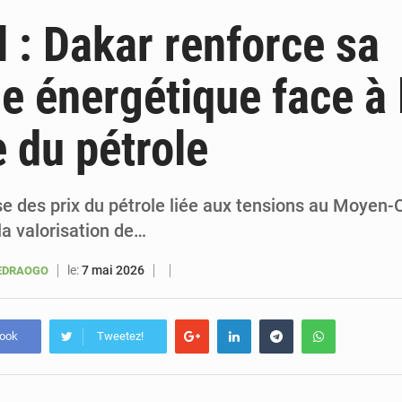
6 août 2026
Sénégal : la presse salue le nouvel appui financier 
 : Dakar renforce sa
5 août 2026
Sénégal : les subventions à l’énergie bondissent à 729 milliards FCFA pour contenir les pri
ie énergétique face à 
5 août 2026
Sénégal : le niveau du fleuve Sénégal poursuit sa montée à Podor, les autor
 du pétrole
5 août 2026
Sénégal : Ousmane Diagne prêtera serment le 11 août comme président 
e des prix du pétrole liée aux tensions au Moyen-O
la valorisation de…
le:
7 mai 2026
UEDRAOGO
book
Tweetez!