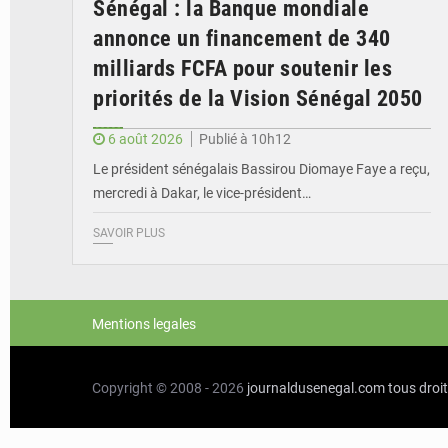
Sénégal : la Banque mondiale
annonce un financement de 340
milliards FCFA pour soutenir les
priorités de la Vision Sénégal 2050
6 août 2026
Publié à 10h12
Le président sénégalais Bassirou Diomaye Faye a reçu,
mercredi à Dakar, le vice-président…
SAVOIR PLUS
Mentions legales
Copyright © 2008 - 2026
journaldusenegal.com
tous droi