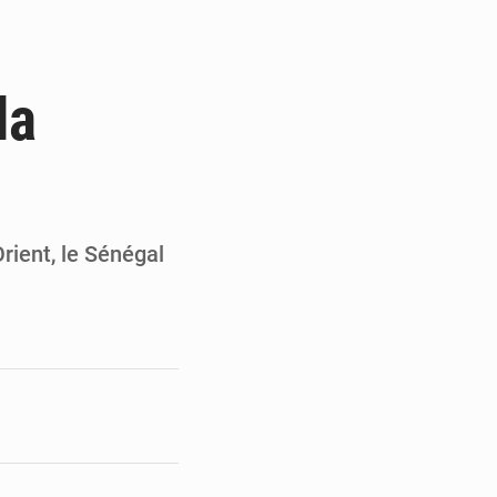
de la Banque mondiale
x des carburants et de l’électricité
la
ités appellent à la vigilance
du Conseil constitutionnel
rient, le Sénégal