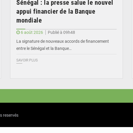
Sénégal : la presse salue le nouvel
appui financier de la Banque
mondiale
6 août 2026
Publié à 09h48
La signature de nouveaux accords de financement
entre le Sénégal et la Banque…
SAVOIR PLUS
ts reservés