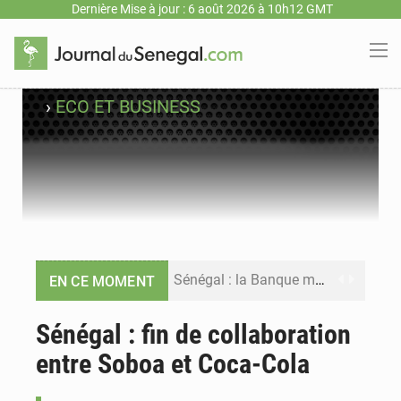
Dernière Mise à jour : 6 août 2026 à 10h12 GMT
›
ECO ET BUSINESS
Sénégal : la Banque mondiale annonce un financement de 340 milliards FCFA pour soutenir les priorités de la Vision Sénégal 2050
EN CE MOMENT
Sénégal : la presse salue le nouvel appui financier de la Banque mondiale
Sénégal : fin de collaboration
entre Soboa et Coca-Cola
Sénégal : les subventions à l’énergie bondissent à 729 milliards FCFA pour contenir les prix des carburants et de l’électricité
Sénégal : le niveau du fleuve Sénégal poursuit sa montée à Podor, les autorités appellent à la vigilance