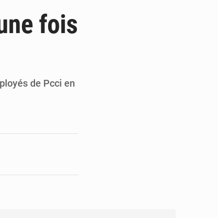
de la Banque mondiale
une fois
x des carburants et de l’électricité
ités appellent à la vigilance
du Conseil constitutionnel
mployés de Pcci en