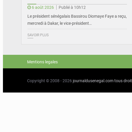
6 août 2026
Publié à 10h12
Le président sénégalais Bassirou Diomaye Faye a reçu,
mercredi à Dakar, le vice-président…
SAVOIR PLUS
Mentions legales
Copyright © 2008 - 2026
journaldusenegal.com
tous droi