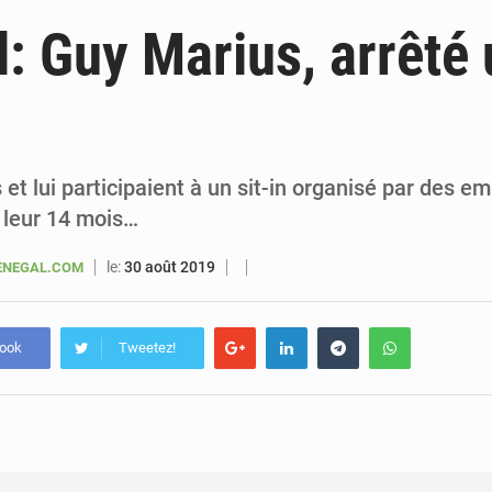
6 août 2026
Sénégal : la presse salue le nouvel appui financier 
: Guy Marius, arrêté 
5 août 2026
Sénégal : les subventions à l’énergie bondissent à 729 milliards FCFA pour contenir les pri
5 août 2026
Sénégal : le niveau du fleuve Sénégal poursuit sa montée à Podor, les autor
5 août 2026
Sénégal : Ousmane Diagne prêtera serment le 11 août comme président 
t lui participaient à un sit-in organisé par des e
 leur 14 mois…
le:
30 août 2019
ENEGAL.COM
book
Tweetez!